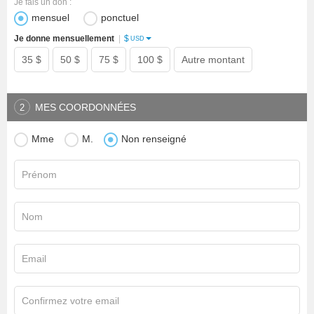
Je fais un don :
mensuel
ponctuel
$
Je donne mensuellement
|
USD
35 $
50 $
75 $
100 $
Autre montant
MES COORDONNÉES
2
Mme
M.
Non renseigné
Prénom
Nom
Email
Confirmez votre email