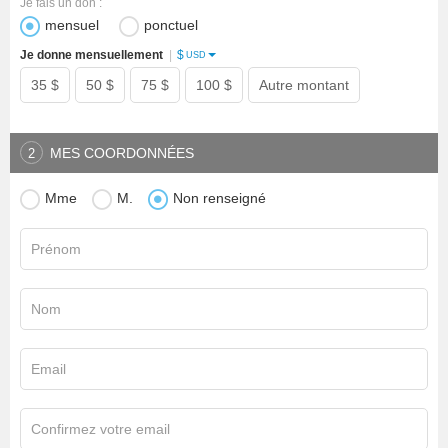
Je fais un don :
mensuel
ponctuel
$
Je donne mensuellement
|
USD
35 $
50 $
75 $
100 $
Autre montant
MES COORDONNÉES
2
Mme
M.
Non renseigné
Prénom
Nom
Email
Confirmez votre email