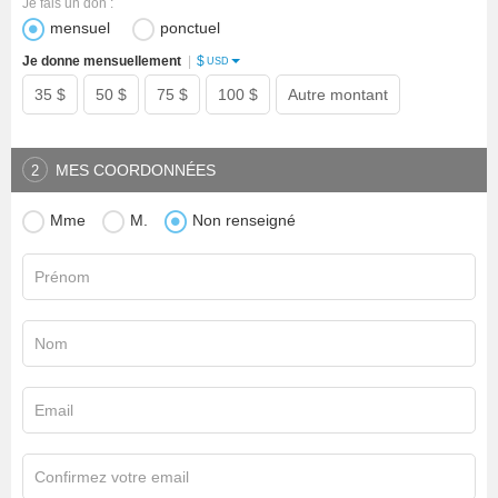
Je fais un don :
mensuel
ponctuel
$
Je donne mensuellement
|
USD
35 $
50 $
75 $
100 $
Autre montant
MES COORDONNÉES
2
Mme
M.
Non renseigné
Prénom
Nom
Email
Confirmez votre email