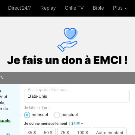
Direct 24/7
Replay
Grille TV
Bible
Plus
EN
Mon pays de résidence :
a
V et
le,
Je fais un don :
n de
mensuel
ponctuel
suels
.
$
Je donne mensuellement
|
USD
35 $
50 $
75 $
100 $
Autre montant