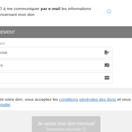
MCI à me communiquer
par e-mail
les informations
oncernant mon don
IEMENT
par :
risé
caire
re
nt votre don, vous acceptez les
conditions générales des dons
et vous 
ialité
.
Je valide mon
don mensuel
Transaction sécurisée