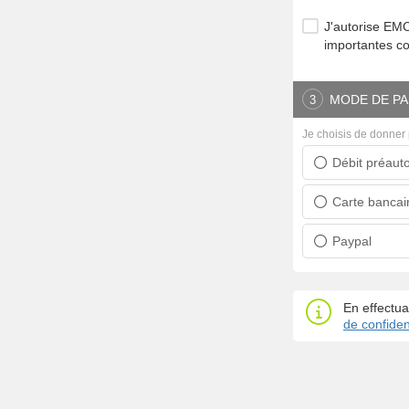
J'autorise E
importantes c
MODE DE PA
3
Je choisis de donner 
Débit préauto
Prélèvement ban
Carte bancai
Carte bancaire
Paypal
Paypal
En effectua
de confident