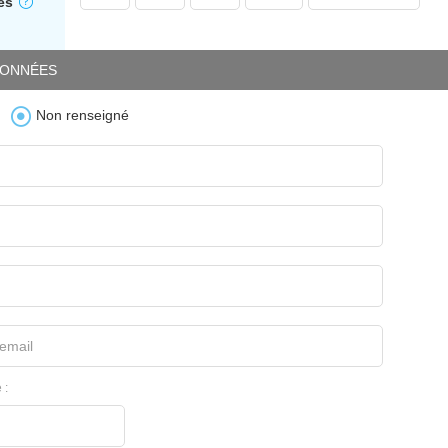
es
ONNÉES
Non renseigné
email
 :