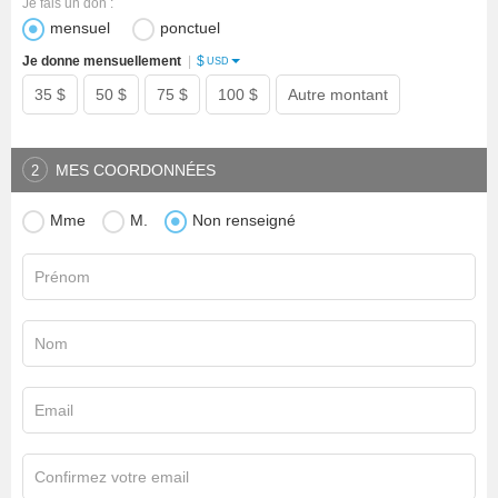
Je fais un don :
mensuel
ponctuel
$
Je donne mensuellement
|
USD
35 $
50 $
75 $
100 $
Autre montant
MES COORDONNÉES
2
Mme
M.
Non renseigné
Prénom
Nom
Email
Confirmez votre email