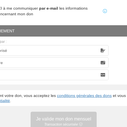
MCI à me communiquer
par e-mail
les informations
oncernant mon don
IEMENT
par :
risé
caire
re
nt votre don, vous acceptez les
conditions générales des dons
et vous 
ialité
.
Je valide mon
don mensuel
Transaction sécurisée