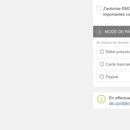
J'autorise E
importantes c
MODE DE PA
3
Je choisis de donner 
Débit préauto
Prélèvement ban
Carte bancai
Carte bancaire
Paypal
Paypal
En effectua
de confident