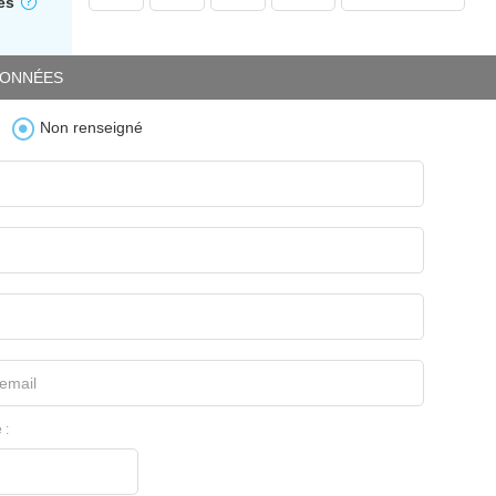
es
ONNÉES
Non renseigné
email
 :