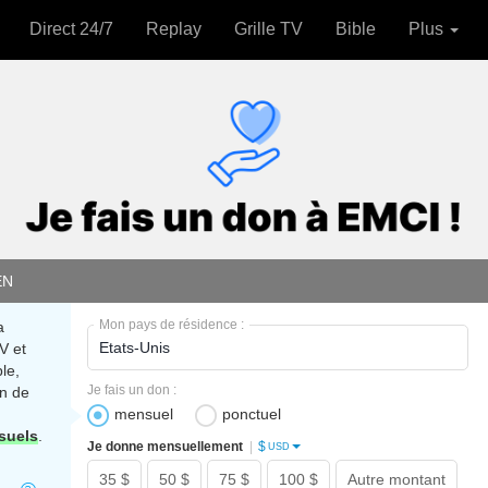
Direct 24/7
Replay
Grille TV
Bible
Plus
EN
Mon pays de résidence :
a
V et
le,
Je fais un don :
n de
mensuel
ponctuel
suels
.
$
Je donne mensuellement
|
USD
35 $
50 $
75 $
100 $
Autre montant