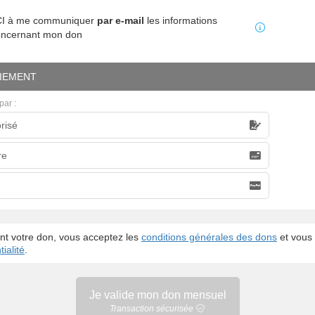
MCI à me communiquer
par e-mail
les informations
oncernant mon don
IEMENT
par :
risé
caire
re
nt votre don, vous acceptez les
conditions générales des dons
et vous 
ialité
.
Je valide mon
don mensuel
Transaction sécurisée