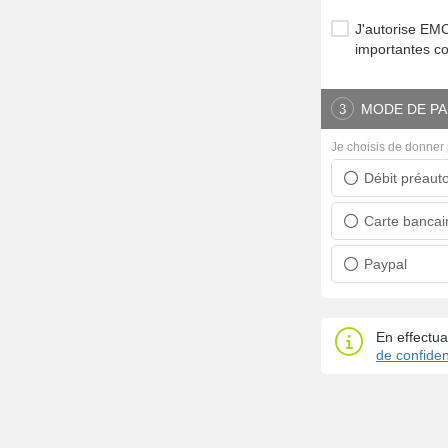
J'autorise E
importantes c
MODE DE PA
3
Je choisis de donner 
Débit préauto
Prélèvement ban
Carte bancai
Carte bancaire
Paypal
Paypal
En effectua
de confident