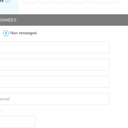
es
ONNÉES
Non renseigné
email
 :