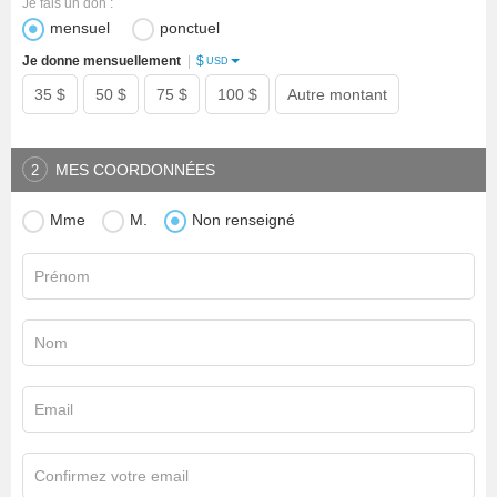
Je fais un don :
mensuel
ponctuel
$
Je donne mensuellement
|
USD
35 $
50 $
75 $
100 $
Autre montant
MES COORDONNÉES
2
Mme
M.
Non renseigné
Prénom
Nom
Email
Confirmez votre email