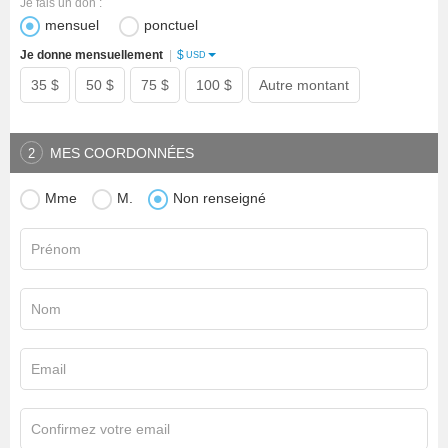
Je fais un don :
mensuel
ponctuel
$
Je donne mensuellement
|
USD
35 $
50 $
75 $
100 $
Autre montant
MES COORDONNÉES
2
Mme
M.
Non renseigné
Prénom
Nom
Email
Confirmez votre email