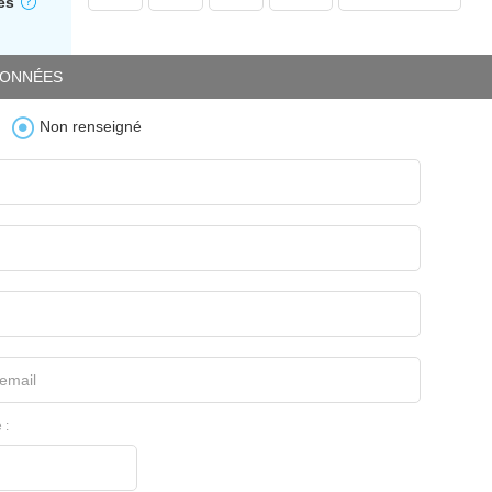
es
ONNÉES
Non renseigné
email
 :