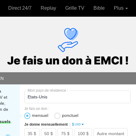
Direct 24/7
Replay
Grille TV
Bible
Plus
EN
Mon pays de résidence :
a
V et
le,
Je fais un don :
n de
mensuel
ponctuel
suels
.
$
Je donne mensuellement
|
USD
35 $
50 $
75 $
100 $
Autre montant