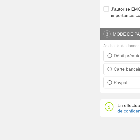
J'autorise E
importantes c
MODE DE PA
3
Je choisis de donner 
Débit préauto
Prélèvement ban
Carte bancai
Carte bancaire
Paypal
Paypal
En effectua
de confident