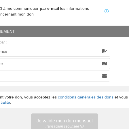
MCI à me communiquer
par e-mail
les informations
oncernant mon don
IEMENT
par :
risé
caire
re
nt votre don, vous acceptez les
conditions générales des dons
et vous 
ialité
.
Je valide mon
don mensuel
Transaction sécurisée