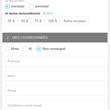
Je fais un don :
mensuel
ponctuel
$
Je donne mensuellement
|
USD
35 $
50 $
75 $
100 $
Autre montant
MES COORDONNÉES
2
Mme
M.
Non renseigné
Prénom
Nom
Email
Confirmez votre email