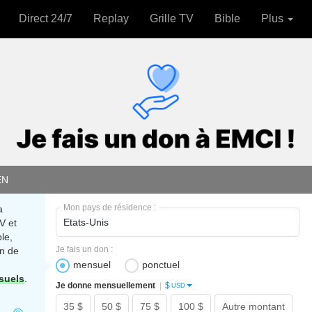
Direct 24/7
Replay
Grille TV
Bible
Plus
EN
Mon pays de résidence :
a
V et
le,
Je fais un don :
n de
mensuel
ponctuel
suels
.
$
Je donne mensuellement
|
USD
35 $
50 $
75 $
100 $
Autre montant