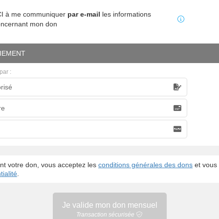
MCI à me communiquer
par e-mail
les informations
oncernant mon don
IEMENT
par :
risé
caire
re
nt votre don, vous acceptez les
conditions générales des dons
et vous 
ialité
.
Je valide mon
don mensuel
Transaction sécurisée