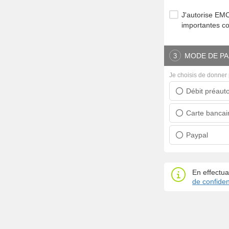
J'autorise E
importantes c
MODE DE PA
3
Je choisis de donner 
Débit préauto
Prélèvement ban
Carte bancai
Carte bancaire
Paypal
Paypal
En effectua
de confident