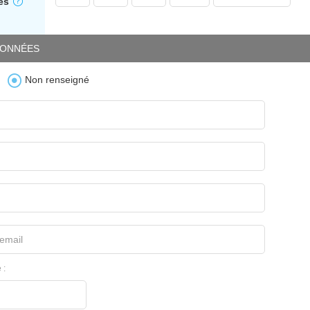
es
ONNÉES
Non renseigné
email
 :