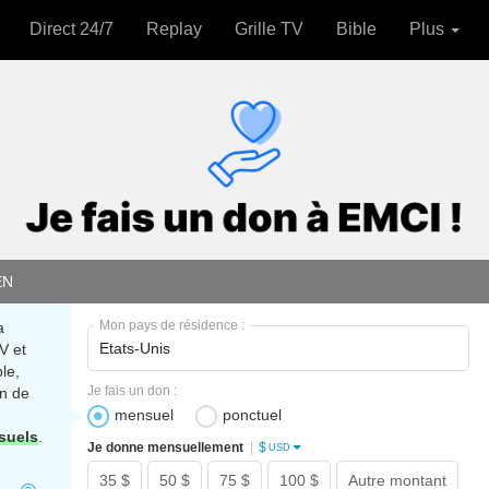
Direct 24/7
Replay
Grille TV
Bible
Plus
EN
Mon pays de résidence :
a
V et
le,
Je fais un don :
n de
mensuel
ponctuel
suels
.
$
Je donne mensuellement
|
USD
35 $
50 $
75 $
100 $
Autre montant