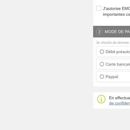
J'autorise E
importantes c
MODE DE PA
3
Je choisis de donner 
Débit préauto
Prélèvement ban
Carte bancai
Carte bancaire
Paypal
Paypal
En effectua
de confident