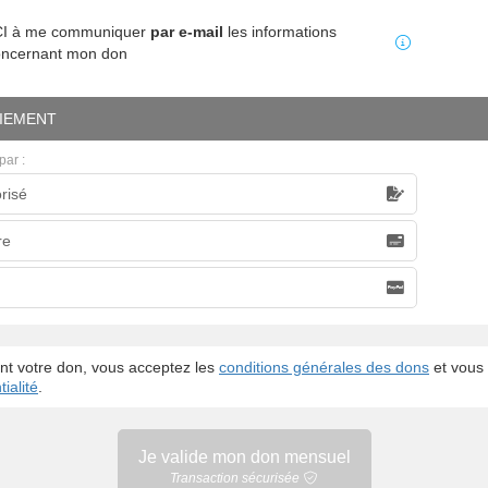
MCI à me communiquer
par e-mail
les informations
oncernant mon don
IEMENT
par :
risé
caire
re
nt votre don, vous acceptez les
conditions générales des dons
et vous 
ialité
.
Je valide mon
don mensuel
Transaction sécurisée