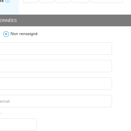
es
ONNÉES
Non renseigné
email
 :