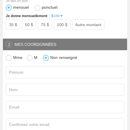
Je fais un don :
mensuel
ponctuel
$
Je donne mensuellement
|
USD
35 $
50 $
75 $
100 $
Autre montant
MES COORDONNÉES
2
Mme
M.
Non renseigné
Prénom
Nom
Email
Confirmez votre email