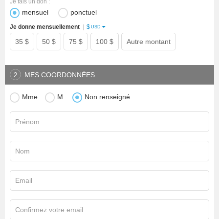
Je fais un don :
mensuel
ponctuel
$
Je donne mensuellement
|
USD
35 $
50 $
75 $
100 $
Autre montant
MES COORDONNÉES
2
Mme
M.
Non renseigné
Prénom
Nom
Email
Confirmez votre email