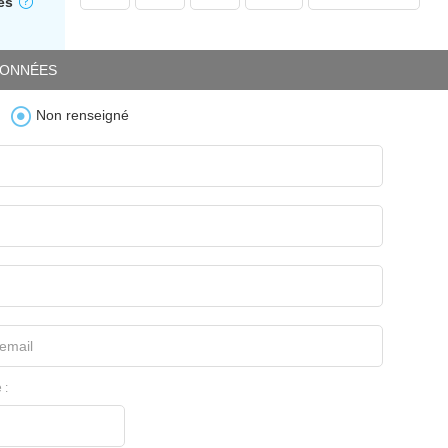
es
ONNÉES
Non renseigné
email
 :