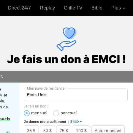
Direct 24/7
Replay
Grille TV
Bible
Plus
EN
Mon pays de résidence :
a
V et
le,
Je fais un don :
n de
mensuel
ponctuel
suels
.
$
Je donne mensuellement
|
USD
35 $
50 $
75 $
100 $
Autre montant