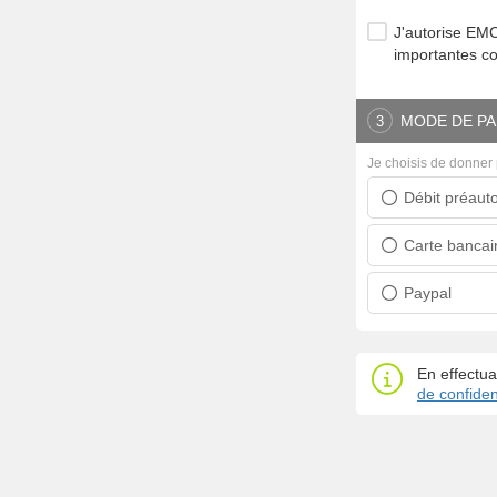
J'autorise E
importantes c
MODE DE PA
3
Je choisis de donner 
Débit préauto
Prélèvement ban
Carte bancai
Carte bancaire
Paypal
Paypal
En effectua
de confident