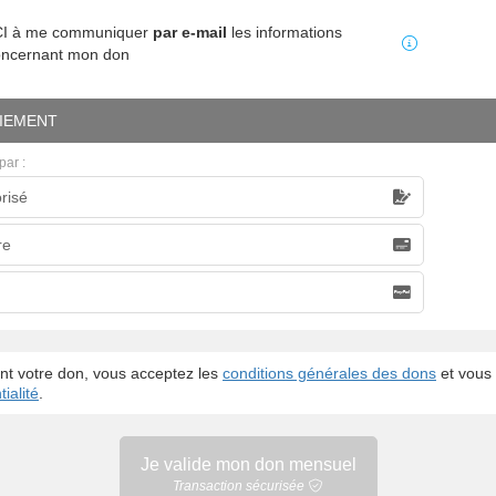
MCI à me communiquer
par e-mail
les informations
oncernant mon don
IEMENT
par :
risé
caire
re
nt votre don, vous acceptez les
conditions générales des dons
et vous 
ialité
.
Je valide mon
don mensuel
Transaction sécurisée