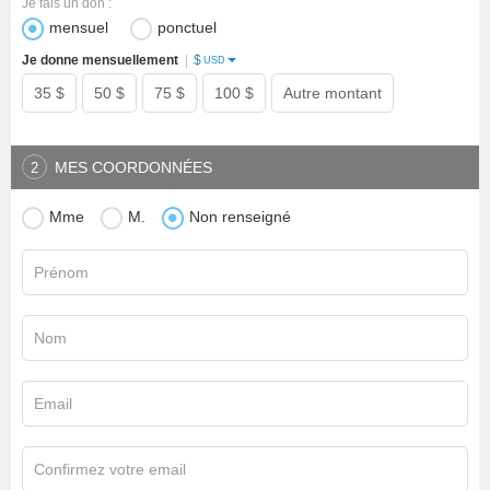
Je fais un don :
mensuel
ponctuel
$
Je donne mensuellement
|
USD
35 $
50 $
75 $
100 $
Autre montant
MES COORDONNÉES
2
Mme
M.
Non renseigné
Prénom
Nom
Email
Confirmez votre email