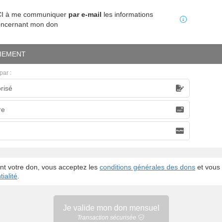
MCI à me communiquer
par e-mail
les informations
oncernant mon don
IEMENT
par :
risé
caire
re
nt votre don, vous acceptez les
conditions générales des dons
et vous 
ialité
.
Je valide mon
don mensuel
Transaction sécurisée