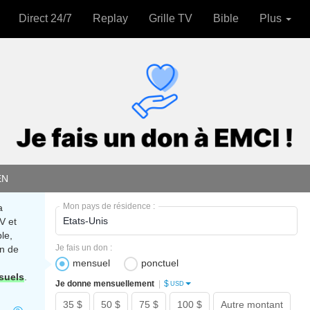
Direct 24/7
Replay
Grille TV
Bible
Plus
EN
Mon pays de résidence :
a
V et
le,
Je fais un don :
n de
mensuel
ponctuel
suels
.
$
Je donne mensuellement
|
USD
35 $
50 $
75 $
100 $
Autre montant