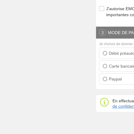
J'autorise E
importantes c
MODE DE PA
3
Je choisis de donner 
Débit préauto
Prélèvement ban
Carte bancai
Carte bancaire
Paypal
Paypal
En effectua
de confident