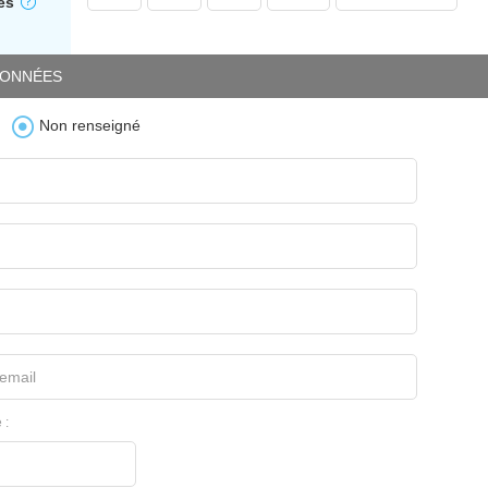
es
ONNÉES
Non renseigné
email
 :