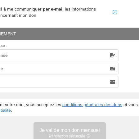
MCI à me communiquer
par e-mail
les informations
oncernant mon don
IEMENT
par :
risé
caire
re
nt votre don, vous acceptez les
conditions générales des dons
et vous 
ialité
.
Je valide mon
don mensuel
Transaction sécurisée