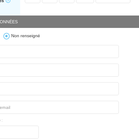
es
ONNÉES
Non renseigné
email
 :