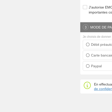
J'autorise E
importantes c
MODE DE PA
3
Je choisis de donner 
Débit préauto
Prélèvement ban
Carte bancai
Carte bancaire
Paypal
Paypal
En effectua
de confident