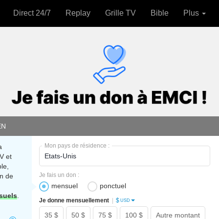
Direct 24/7
Replay
Grille TV
Bible
Plus
EN
Mon pays de résidence :
a
V et
le,
Je fais un don :
n de
mensuel
ponctuel
suels
.
$
Je donne mensuellement
|
USD
35 $
50 $
75 $
100 $
Autre montant