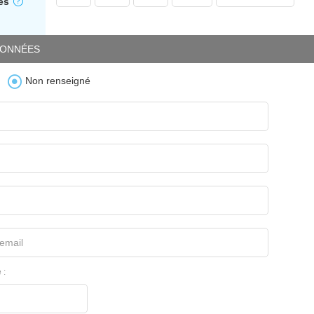
es
ONNÉES
Non renseigné
email
 :