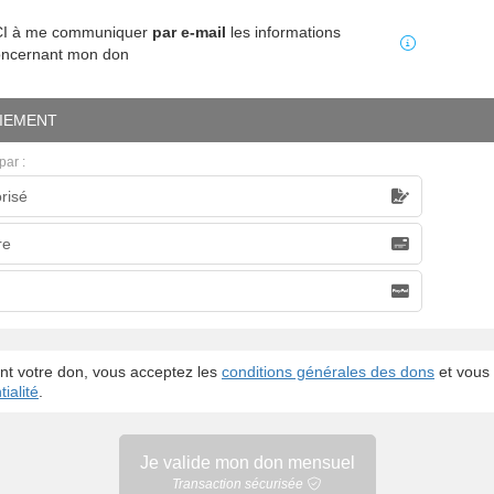
MCI à me communiquer
par e-mail
les informations
oncernant mon don
IEMENT
par :
risé
caire
re
nt votre don, vous acceptez les
conditions générales des dons
et vous 
ialité
.
Je valide mon
don mensuel
Transaction sécurisée