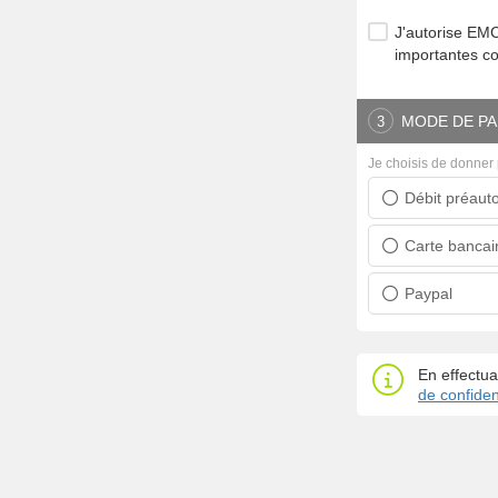
J'autorise E
importantes c
MODE DE PA
3
Je choisis de donner 
Débit préauto
Prélèvement ban
Carte bancai
Carte bancaire
Paypal
Paypal
En effectua
de confident