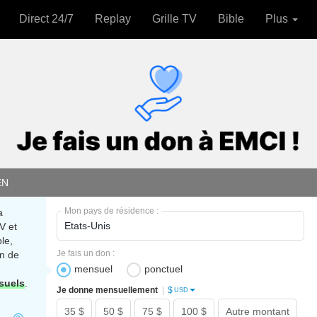
Direct 24/7
Replay
Grille TV
Bible
Plus
EN
Mon pays de résidence :
a
V et
le,
Je fais un don :
n de
mensuel
ponctuel
suels
.
$
Je donne mensuellement
|
USD
35 $
50 $
75 $
100 $
Autre montant