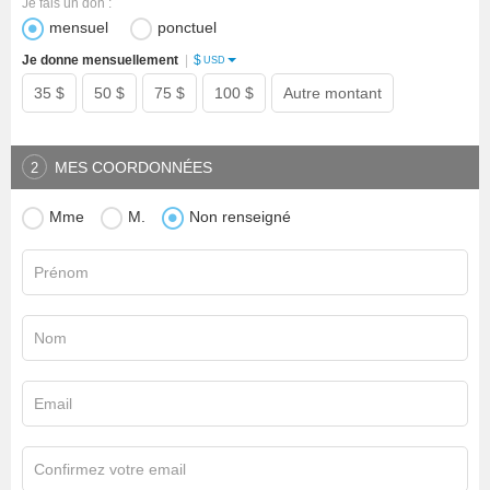
Je fais un don :
mensuel
ponctuel
$
Je donne mensuellement
|
USD
35 $
50 $
75 $
100 $
Autre montant
MES COORDONNÉES
2
Mme
M.
Non renseigné
Prénom
Nom
Email
Confirmez votre email