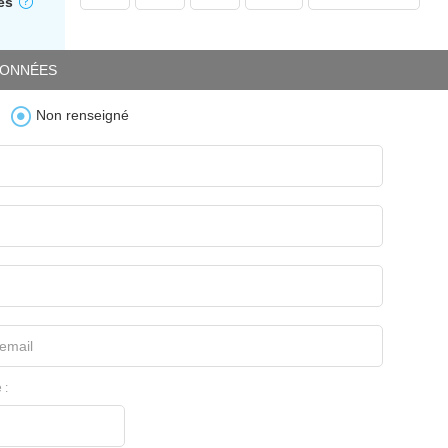
es
ONNÉES
Non renseigné
email
 :