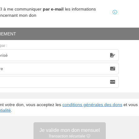
MCI à me communiquer
par e-mail
les informations
oncernant mon don
IEMENT
par :
risé
caire
re
nt votre don, vous acceptez les
conditions générales des dons
et vous 
ialité
.
Je valide mon
don mensuel
Transaction sécurisée