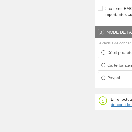
J'autorise E
importantes c
MODE DE PA
3
Je choisis de donner 
Débit préauto
Prélèvement ban
Carte bancai
Carte bancaire
Paypal
Paypal
En effectua
de confident