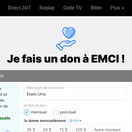
Direct 24/7
Replay
Grille TV
Bible
Plus
EN
Mon pays de résidence :
a
V et
le,
Je fais un don :
n de
mensuel
ponctuel
suels
.
$
Je donne mensuellement
|
USD
35 $
50 $
75 $
100 $
Autre montant