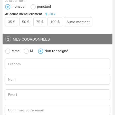
Je fais un don :
mensuel
ponctuel
$
Je donne mensuellement
|
USD
35 $
50 $
75 $
100 $
Autre montant
MES COORDONNÉES
2
Mme
M.
Non renseigné
Prénom
Nom
Email
Confirmez votre email