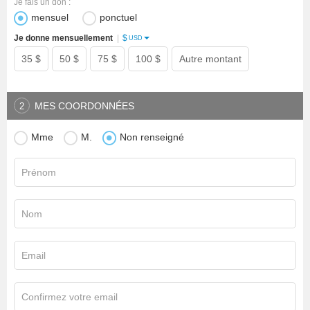
Je fais un don :
mensuel
ponctuel
$
Je donne mensuellement
|
USD
35 $
50 $
75 $
100 $
Autre montant
MES COORDONNÉES
2
Mme
M.
Non renseigné
Prénom
Nom
Email
Confirmez votre email