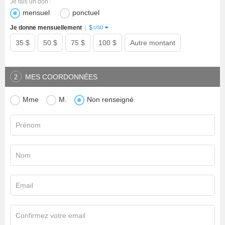
Je fais un don :
mensuel
ponctuel
$
Je donne mensuellement
|
USD
35 $
50 $
75 $
100 $
Autre montant
MES COORDONNÉES
2
Mme
M.
Non renseigné
Prénom
Nom
Email
Confirmez votre email