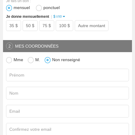
Je fais un don :
mensuel
ponctuel
$
Je donne mensuellement
|
USD
35 $
50 $
75 $
100 $
Autre montant
MES COORDONNÉES
2
Mme
M.
Non renseigné
Prénom
Nom
Email
Confirmez votre email