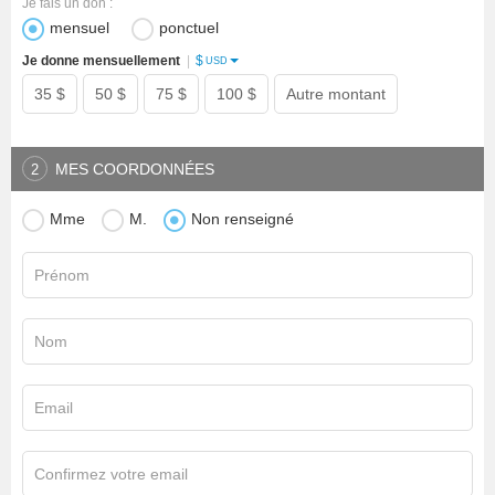
Je fais un don :
mensuel
ponctuel
$
Je donne mensuellement
|
USD
35 $
50 $
75 $
100 $
Autre montant
MES COORDONNÉES
2
Mme
M.
Non renseigné
Prénom
Nom
Email
Confirmez votre email