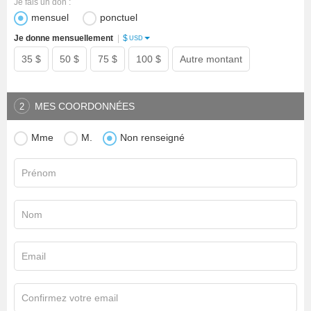
Je fais un don :
mensuel
ponctuel
$
Je donne mensuellement
|
USD
35 $
50 $
75 $
100 $
Autre montant
MES COORDONNÉES
2
Mme
M.
Non renseigné
Prénom
Nom
Email
Confirmez votre email