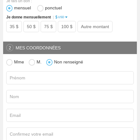
Je fais un don :
mensuel
ponctuel
$
Je donne mensuellement
|
USD
35 $
50 $
75 $
100 $
Autre montant
MES COORDONNÉES
2
Mme
M.
Non renseigné
Prénom
Nom
Email
Confirmez votre email