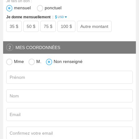
Je fais un don :
mensuel
ponctuel
$
Je donne mensuellement
|
USD
35 $
50 $
75 $
100 $
Autre montant
MES COORDONNÉES
2
Mme
M.
Non renseigné
Prénom
Nom
Email
Confirmez votre email