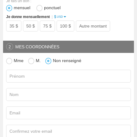
Je fais un don :
mensuel
ponctuel
$
Je donne mensuellement
|
USD
35 $
50 $
75 $
100 $
Autre montant
MES COORDONNÉES
2
Mme
M.
Non renseigné
Prénom
Nom
Email
Confirmez votre email