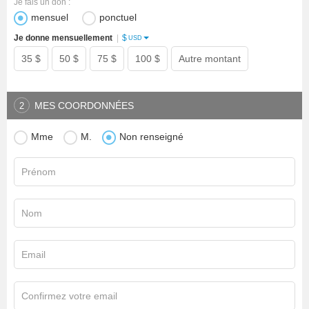
Je fais un don :
mensuel
ponctuel
$
Je donne mensuellement
|
USD
35 $
50 $
75 $
100 $
Autre montant
MES COORDONNÉES
2
Mme
M.
Non renseigné
Prénom
Nom
Email
Confirmez votre email