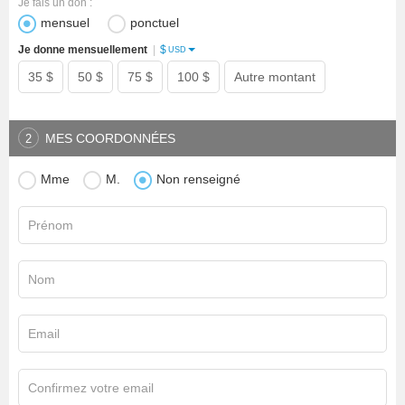
Je fais un don :
mensuel
ponctuel
$
Je donne mensuellement
|
USD
35 $
50 $
75 $
100 $
Autre montant
MES COORDONNÉES
2
Mme
M.
Non renseigné
Prénom
Nom
Email
Confirmez votre email