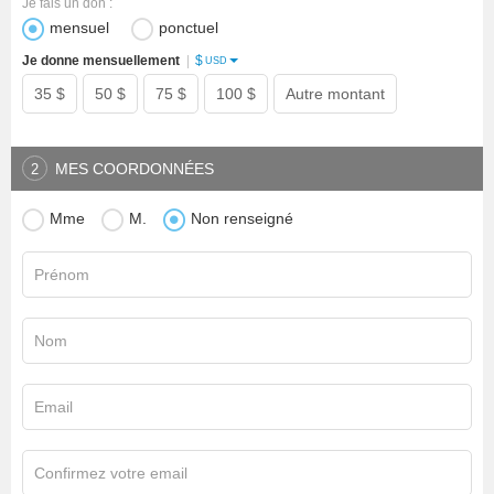
Je fais un don :
mensuel
ponctuel
$
Je donne mensuellement
|
USD
35 $
50 $
75 $
100 $
Autre montant
MES COORDONNÉES
2
Mme
M.
Non renseigné
Prénom
Nom
Email
Confirmez votre email