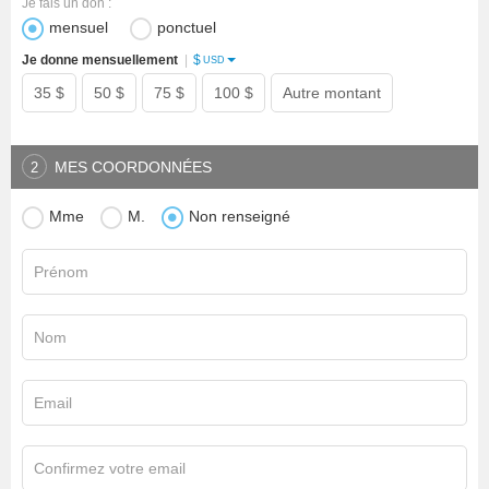
Je fais un don :
mensuel
ponctuel
$
Je donne mensuellement
|
USD
35 $
50 $
75 $
100 $
Autre montant
MES COORDONNÉES
2
Mme
M.
Non renseigné
Prénom
Nom
Email
Confirmez votre email