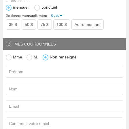
Je fais un don :
mensuel
ponctuel
$
Je donne mensuellement
|
USD
35 $
50 $
75 $
100 $
Autre montant
MES COORDONNÉES
2
Mme
M.
Non renseigné
Prénom
Nom
Email
Confirmez votre email