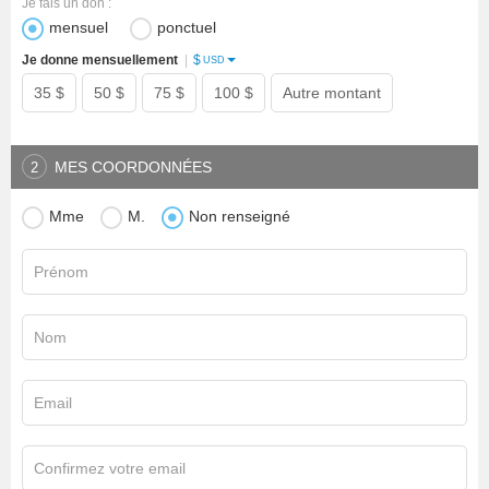
Je fais un don :
mensuel
ponctuel
$
Je donne mensuellement
|
USD
35 $
50 $
75 $
100 $
Autre montant
MES COORDONNÉES
2
Mme
M.
Non renseigné
Prénom
Nom
Email
Confirmez votre email