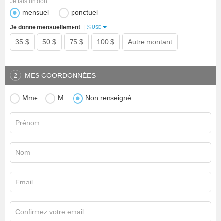
Je fais un don :
mensuel
ponctuel
$
Je donne mensuellement
|
USD
35 $
50 $
75 $
100 $
Autre montant
MES COORDONNÉES
2
Mme
M.
Non renseigné
Prénom
Nom
Email
Confirmez votre email