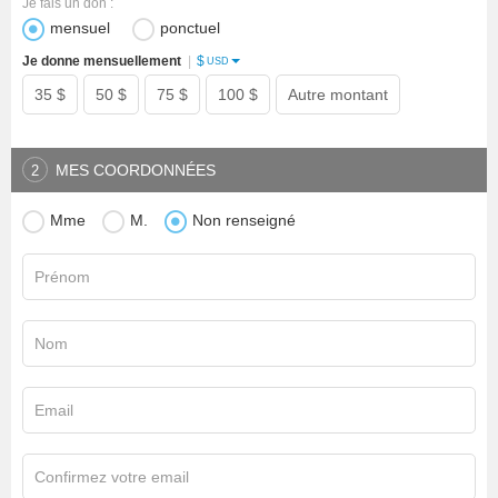
Je fais un don :
mensuel
ponctuel
$
Je donne mensuellement
|
USD
35 $
50 $
75 $
100 $
Autre montant
MES COORDONNÉES
2
Mme
M.
Non renseigné
Prénom
Nom
Email
Confirmez votre email