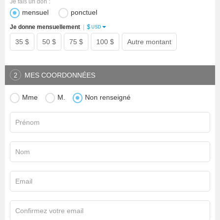
Je fais un don :
mensuel
ponctuel
$
Je donne mensuellement
|
USD
35 $
50 $
75 $
100 $
Autre montant
MES COORDONNÉES
2
Mme
M.
Non renseigné
Prénom
Nom
Email
Confirmez votre email