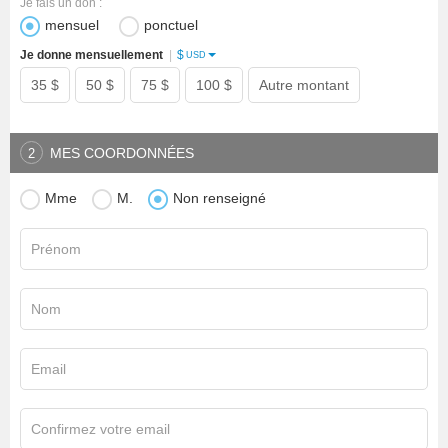
Je fais un don :
mensuel
ponctuel
$
Je donne mensuellement
|
USD
35 $
50 $
75 $
100 $
Autre montant
MES COORDONNÉES
2
Mme
M.
Non renseigné
Prénom
Nom
Email
Confirmez votre email